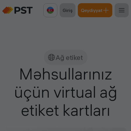
Giriş
Qeydiyyat
Ağ etiket
Məhsullarınız
üçün virtual ağ
etiket kartları