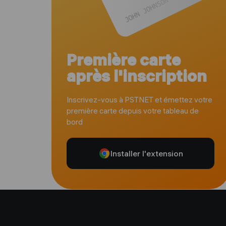
Première carte
après l'inscription
Inscrivez-vous à PSTNET et émettez votre
première carte depuis votre tableau de
bord
Installer l'extension