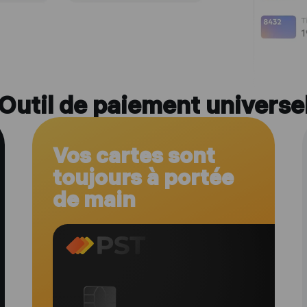
Outil de paiement universe
Vos cartes sont
toujours à portée
de main