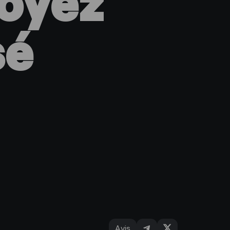
soyez
sé
Avis