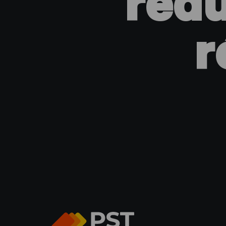
rédu
r