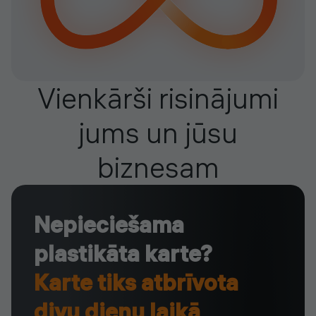
Vienkārši risinājumi
jums un jūsu
biznesam
Nepieciešama
plastikāta karte?
Karte tiks atbrīvota
divu dienu laikā