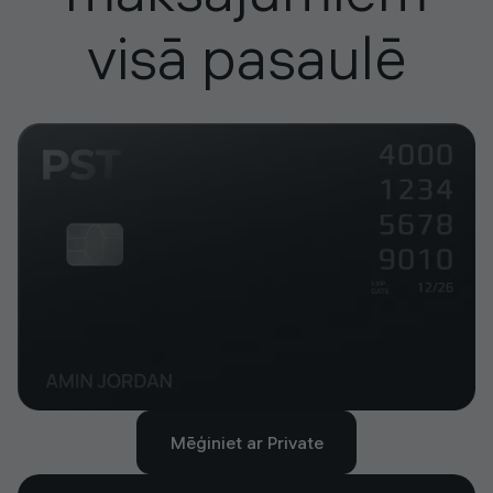
visā pasaulē
Mēģiniet ar Private