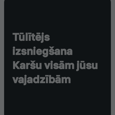
Tūlītējs
izsniegšana
Karšu visām jūsu
vajadzībām