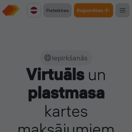
Pieteikties
Reģistrēties
Iepirkšanās
Virtuāls
un
plastmasa
kartes
maksājumiem