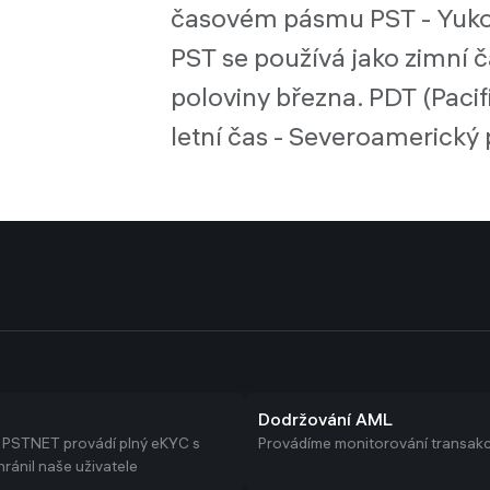
časovém pásmu PST - Yukon)
PST se používá jako zimní 
poloviny března. PDT (Pacif
letní čas - Severoamerický p
Dodržování AML
 PSTNET provádí plný eKYC s
Provádíme monitorování transakc
ránil naše uživatele