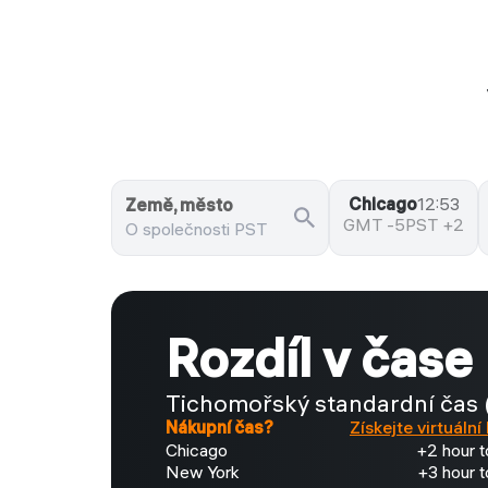
Chicago
12:53
Země, město
GMT -5
PST +2
Rozdíl v čase
Tichomořský standardní čas 
Nákupní čas?
Získejte virtuální 
Chicago
+2 hour 
New York
+3 hour 