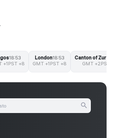
T
agos
18:53
London
18:53
Canton of Zurich
19:53
J
 +1
PST +8
GMT +1
PST +8
GMT +2
PST +9