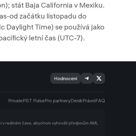
; stát Baja California v Mexiku.
čas-od začátku listopadu do
ic Daylight Time) se používá jako
acifický letní čas (UTC-7).
Hodnocení
Private
PST Pulse
Pro partnery
Deník
Právní
FAQ
í v reálném čase, abychom vyhověli předpisům AML