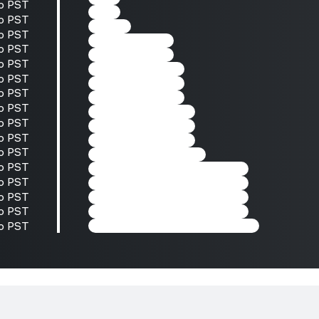
to PST
to PST
to PST
to PST
to PST
to PST
to PST
to PST
to PST
to PST
to PST
to PST
to PST
to PST
to PST
to PST