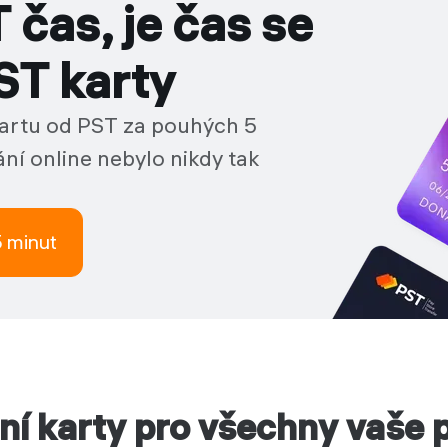
 čas, je čas se
ST karty
 kartu od PST za pouhých 5
ní online nebylo nikdy tak
5 minut
lní karty pro všechny vaše 