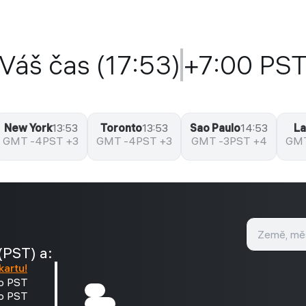
Váš čas (17:53)
+7:00 PS
New York
13:53
Toronto
13:53
Sao Paulo
14:53
L
GMT -4
PST +3
GMT -4
PST +3
GMT -3
PST +4
GMT
(PST) a:
kartu!
to PST
to PST