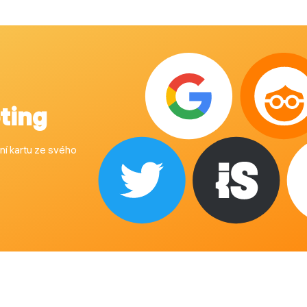
eting
ní kartu ze svého