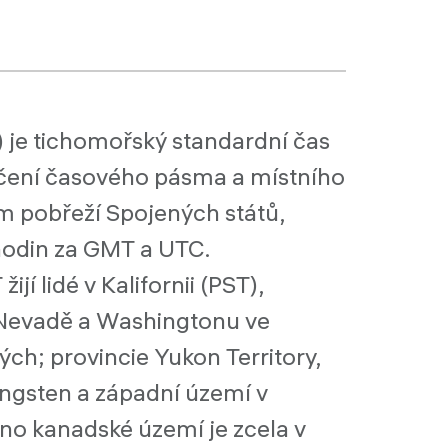
) je tichomořský standardní čas
určení časového pásma a místního
m pobřeží Spojených států,
hodin za GMT a UTC.
í lidé v Kalifornii (PST),
 Nevadě a Washingtonu ve
ch; provincie Yukon Territory,
ngsten a západní území v
no kanadské území je zcela v