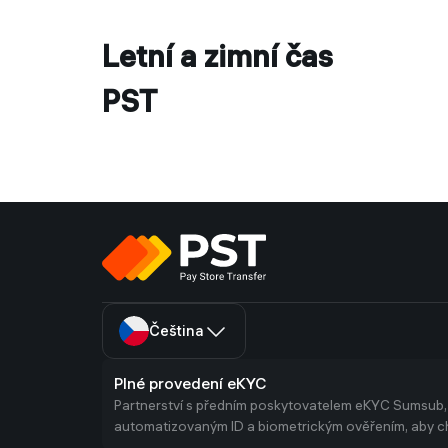
Letní a zimní čas
PST
Čeština
Plné provedení eKYC
Partnerství s předním poskytovatelem eKYC Sumsub,
automatizovaným ID a biometrickým ověřením, aby ch