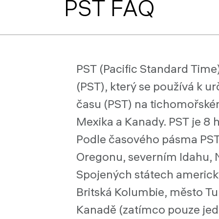
PST FAQ
PST (Pacific Standard Time
(PST), který se používá k 
času (PST) na tichomořské
Mexika a Kanady. PST je 8 
Podle časového pásma PST žij
Oregonu, severním Idahu,
Spojených státech americký
Britská Kolumbie, město Tu
Kanadě (zatímco pouze jed