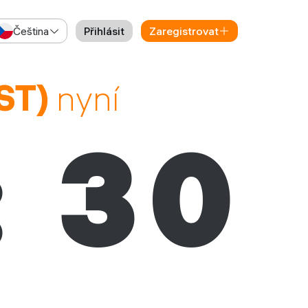
Čeština
Přihlásit
Zaregistrovat
PST)
nyní
:
31