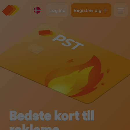
Log ind
Registrer dig
Bedste kort til
reklame