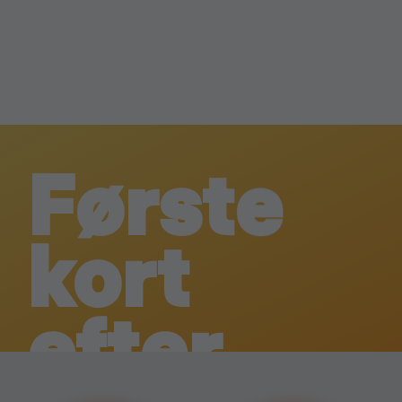
Første
kort
efter