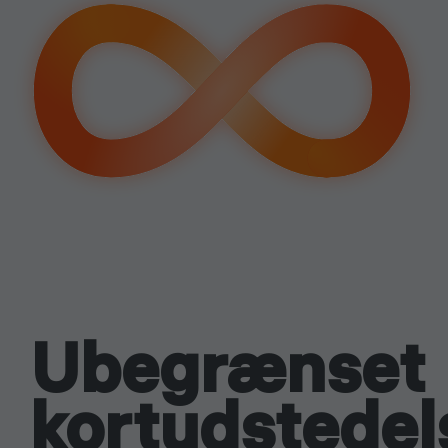
tilmeldin
Nem start
Ubegrænset
kortudstedel