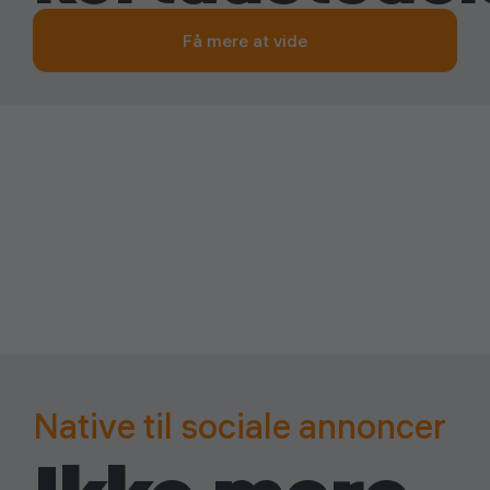
Få mere at vide
Native til sociale annoncer
Lavet til