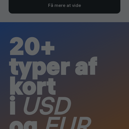
Få mere at vide
20+
typer af
kort
i
USD
og
EUR
.