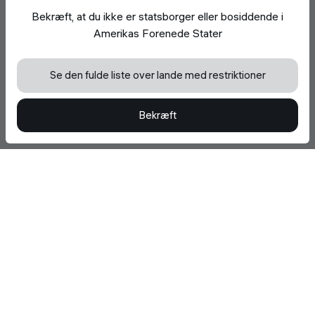
Accepter brugen af cookies
Bekræft, at du ikke er statsborger eller bosiddende i
Vi bruger cookies til at forbedre din oplevelse,
Amerikas Forenede Stater
analysere trafikken på hjemmesiden og
understøtte funktionaliteten på hjemmesiden.
Læs mere i
Cookie-Politik
Se den fulde liste over lande med restriktioner
Accepter alle Cookies
Bekræft
Afvis valgfrie Cookies