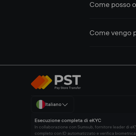
Come posso o
traffico e le dimen
Offriamo condizioni 
Come vengo 
Scriveteci se il vos
Otterrai la ricompe
virtuali o ritirarli d
Italiano
Esecuzione completa di eKYC
In collaborazione con Sumsub, fornitore leader di
completo con ID automatizzato e verifica biometrica 