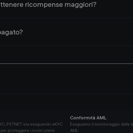
ttenere ricompense maggiori?
sioni del pubblico. Non preoccupatevi, si tratta di persone
speciali per gli opinion leader.
pagato?
tro pubblico supera i 100k iscritti.
nsa per il saldo del tuo account PST. Puoi spendere quest
al tuo account.
Conformità AML
 eKYC, PSTNET sta eseguendo eKYC
Eseguiamo il monitoraggio delle t
per proteggere i nostri utenti
AML