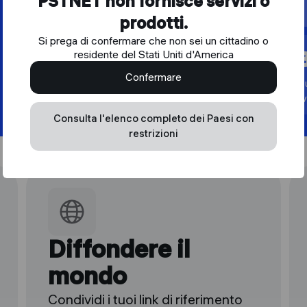
PSTNET non fornisce servizi o
a un referral di 2° livello
prodotti.
Si prega di confermare che non sei un cittadino o
30%
residente del Stati Uniti d'America
Confermare
a un referral di 3°
a 
livello
li
Consulta l'elenco completo dei Paesi con
restrizioni
Come funziona
Diffondere il
mondo
Condividi i tuoi link di riferimento