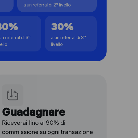
a un referral di 2° livello
30%
30%
un referral di 3°
a un referral di 3°
vello
livello
Guadagnare
Riceverai fino al 90% di
commissione su ogni transazione