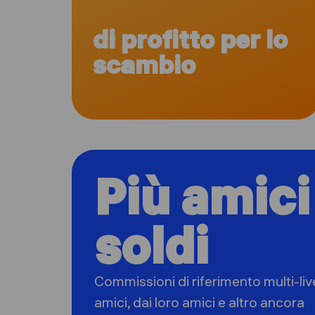
di profitto per lo
scambio
Più amici
soldi
Commissioni di riferimento multi-liv
amici, dai loro amici e altro ancora