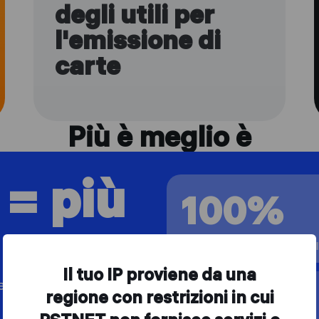
degli utili per
l'emissione di
carte
Più è meglio è
 = più
100%
per ogni referral di primo livel
Il tuo IP proviene da una
ello: guadagna dai tuoi
70%
regione con restrizioni in cui