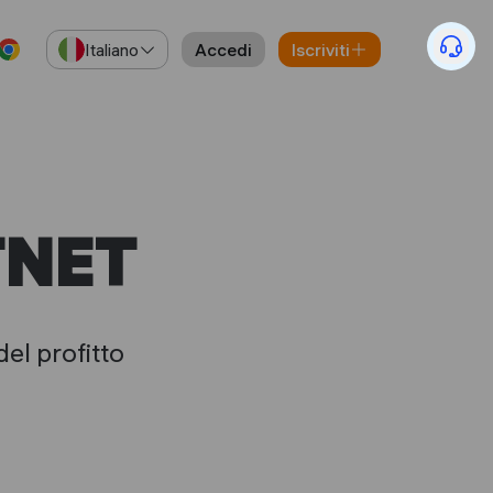
Italiano
Accedi
Iscriviti
STNET
el profitto