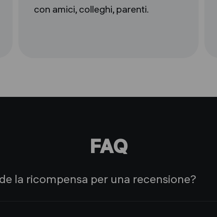
con amici, colleghi, parenti.
FAQ
de la ricompensa per una recensione?
sistenza valuterà il contenuto e la consegna dei vostri ma