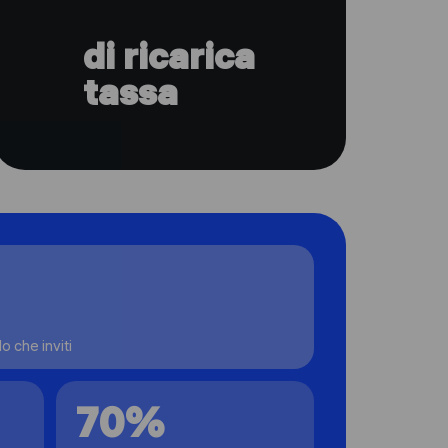
di ricarica
tassa
lo che inviti
70%