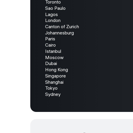
Toronto
Sao Paulo
Lagos
London
Canton of Zurich
Johannesburg
Paris
Cairo
Istanbul
Moscow
Dubai
Hong Kong
Singapore
Shanghai
Tokyo
Sydney