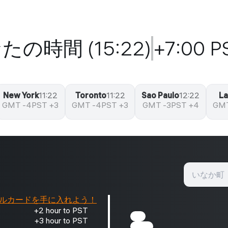
たの時間 (15:22)
+7:00 
New York
11:22
Toronto
11:22
Sao Paulo
12:22
L
GMT -4
PST +3
GMT -4
PST +3
GMT -3
PST +4
GMT
ルカードを手に入れよう！
+2 hour to PST
+3 hour to PST