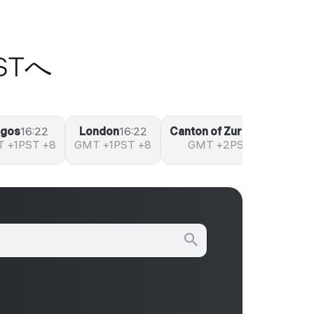
PSTへ
agos
16:22
London
16:22
Canton of Zurich
17:22
J
 +1
PST +8
GMT +1
PST +8
GMT +2
PST +9