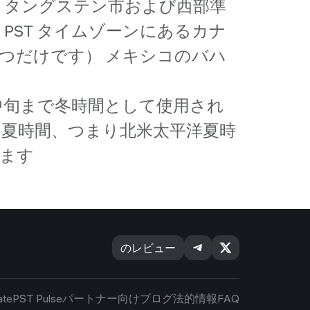
、タングステン市および西部準
PST タイムゾーンにあるカナ
 つだけです） メキシコのバハ
3 月中旬まで冬時間として使用され
) は夏時間、つまり北米太平洋夏時
れます
のレビュー
ate
PST Pulse
パートナー向け
ブログ
法的情報
FAQ