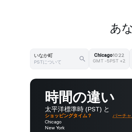
あな
Chicago
10:22
いなか町
GMT -5
PST +2
時間の違い
太平洋標準時 (PST) と
ショッピングタイム？
バーチャ
Chicago
New York