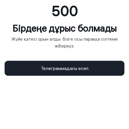
500
Бірдеңе дұрыс болмады
Жүйе қатесі орын алды. Бізге осы параққа сілтеме
жіберіңіз.
Телеграммадағы есеп