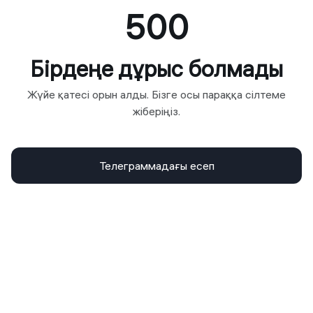
500
Бірдеңе дұрыс болмады
Жүйе қатесі орын алды. Бізге осы параққа сілтеме
жіберіңіз.
Телеграммадағы есеп