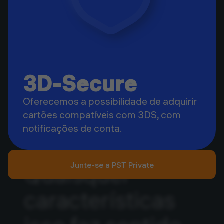
3D-Secure
Oferecemos a possibilidade de adquirir
cartões compatíveis com 3DS, com
notificações de conta.
Junte-se a PST Private
Quaisquer
características