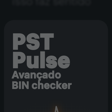
isso faz sentido
PST
Pulse
Avançado
BIN checker