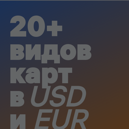
20+
видов
карт
в
USD
и
EUR