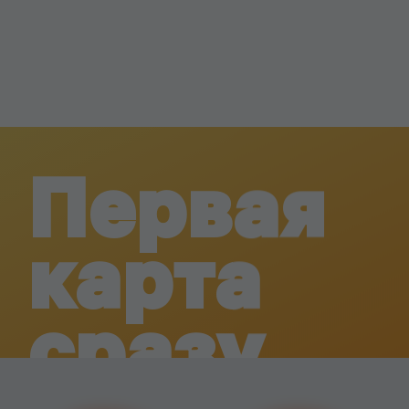
Первая
карта
сразу