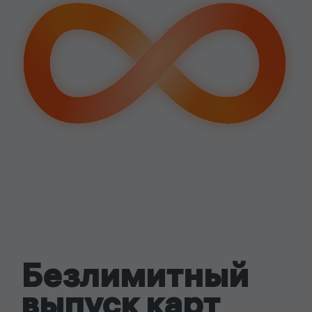
после
входа
Быстрый старт
Безлимитный
выпуск карт