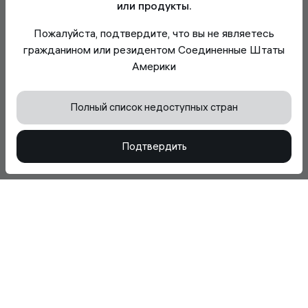
или продукты.
Согласие с использованием cookie
Пожалуйста, подтвердите, что вы не являетесь
Мы используем файлы cookie для улучшения
гражданином или резидентом Соединенные Штаты
вашего удобства просмотра, анализа
Америки
посещаемости сайта и поддержки
функциональности сайта. Подробнее читайте в
Политика использования файлов cookie
Полный список недоступных стран
Принять все cookie
Подтвердить
Отклонить необязательные cookie