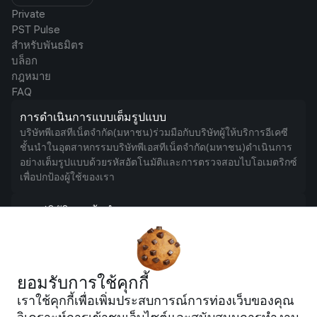
Private
PST Pulse
สำหรับพันธมิตร
บล็อก
กฎหมาย
FAQ
การดำเนินการแบบเต็มรูปแบบ
บริษัทพีเอสทีเน็ตจำกัด(มหาชน)ร่วมมือกับบริษัทผู้ให้บริการอีเคซี
ชั้นนำในอุตสาหกรรมบริษัทพีเอสทีเน็ตจำกัด(มหาชน)ดำเนินการ
อย่างเต็มรูปแบบด้วยรหัสอัตโนมัติและการตรวจสอบไบโอเมตริกซ์
เพื่อปกป้องผู้ใช้ของเรา
การปฏิบัติตามข้อกำหนด AML
เราตรวจสอบธุรกรรมแบบเรียลไทม์เพื่อให้เป็นไปตามข้อกำหนด
AML
Google, Google Ads, and the Google logo are trademarks of Google LLC.,
registered in the U.S. and other countries and regions. TikTok is a trademark
ยอมรับการใช้คุกกี้
of TikTok Inc., registered in the U.S. and other countries and regions. PST
เราใช้คุกกี้เพื่อเพิ่มประสบการณ์การท่องเว็บของคุณ
solutions may not be available to all customers. Terms and conditions apply
and are subject to change. Visa is a registered trademark of Visa U.S.A. Inc.