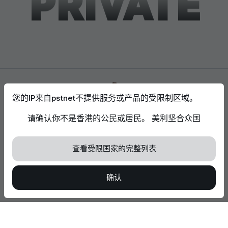
PRIVATE
您的IP来自pstnet不提供服务或产品的受限制区域。
请确认你不是香港的公民或居民。 美利坚合众国
接受使用曲奇档案
我们使用cookie来增强您的浏览体验，分析网站流
量，并支持网站功能。 阅读更多
Cookie政策
查看受限国家的完整列表
接受所有曲奇饼
确认
拒绝可选的Cookie