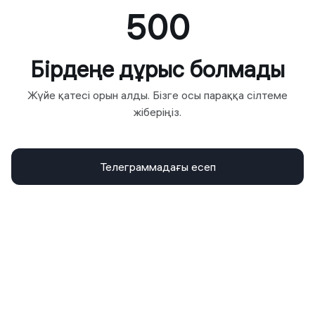
500
Бірдеңе дұрыс болмады
Жүйе қатесі орын алды. Бізге осы параққа сілтеме
жіберіңіз.
Телеграммадағы есеп