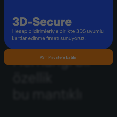
3D-Secure
Hesap bildirimleriyle birlikte 3DS uyumlu
kartlar edinme fırsatı sunuyoruz.
Herhangi bir
PST Private'e katılın
özellik
bu mantıklı