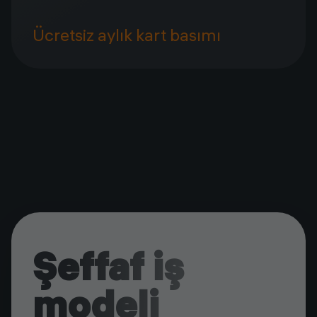
Ücretsiz aylık kart basımı
Şeffaf iş
modeli