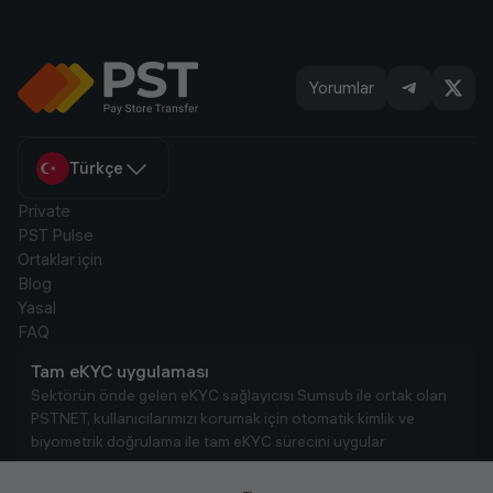
Yorumlar
Türkçe
Private
PST Pulse
Ortaklar için
Blog
Yasal
FAQ
Tam eKYC uygulaması
Sektörün önde gelen eKYC sağlayıcısı Sumsub ile ortak olan
PSTNET, kullanıcılarımızı korumak için otomatik kimlik ve
biyometrik doğrulama ile tam eKYC sürecini uygular