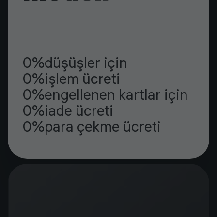
0%
düşüşler için
0%
işlem ücreti
0%
engellenen kartlar için
0%
iade ücreti
0%
para çekme ücreti