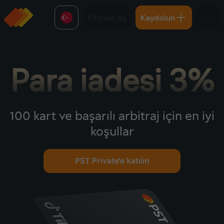
Oturum aç
Kaydolun
Para iadesi 3%
100 kart ve başarılı arbitraj için en iyi
koşullar
PST Private'e katılın