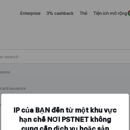
Enterprise
3% cashback
Thẻ
Tiện ích mở rộng
ations
 сard issuance
erification
IP của BẠN đến từ một khu vực
hạn chế NƠI PSTNET không
cung cấp dịch vụ hoặc sản