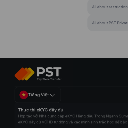
All about restriction
All about PST Privat
Tiếng Việt
Thực thi eKYC đầy đủ
Hợp tác với Nhà cung cấp eKYC Hàng đầu Trong Ngành Sum
eKYC đầy đủ VỚI ID tự động và xác minh sinh trắc học để bảo