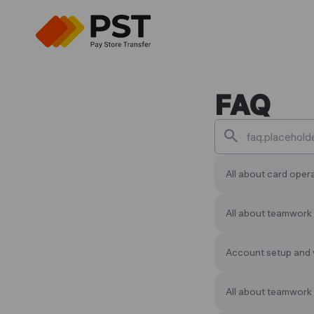
FAQ
All about card oper
All about teamwork
Account setup and v
All about teamwork