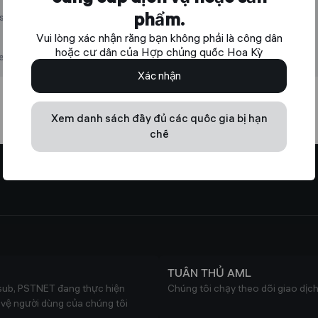
phẩm.
s
Vui lòng xác nhận rằng bạn không phải là công dân
hoặc cư dân của Hợp chủng quốc Hoa Kỳ
e
Xác nhận
Xem danh sách đầy đủ các quốc gia bị hạn
chế
TUÂN THỦ AML
sub, PSTNET đang thực hiện
Chúng tôi chạy theo dõi giao dị
 vệ người dùng của chúng tôi