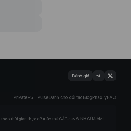
Đánh giá
Private
PST Pulse
Dành cho đối tác
Blog
Pháp lý
FAQ
ch theo thời gian thực để tuân thủ CÁC quy ĐỊNH CỦA AML